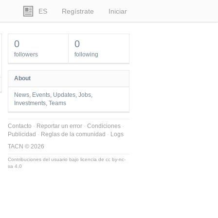
ES
Regístrate
Iniciar
0
0
followers
following
About
News, Events, Updates, Jobs,
Investments, Teams
Contacto
Reportar un error
Condiciones
Publicidad
Reglas de la comunidad
Logs
TACN © 2026
Contribuciones del usuario bajo licencia de
cc by-nc-
sa 4.0